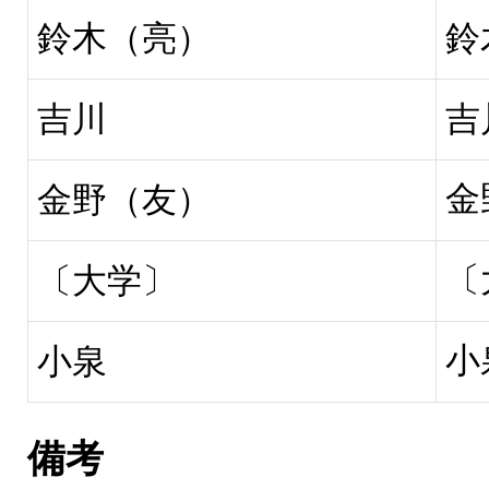
鈴木（亮）
鈴
吉川
吉
金
金野（友）
〔
〔大学〕
小
小泉
備考