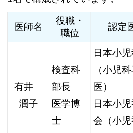
役職・
医師名
認定
職位
日本小児
検査科
（小児科
有井
部長
医）
潤子
医学博
日本小児
士
会（小児