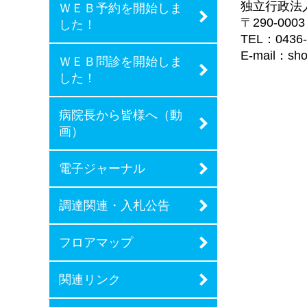
独立行政法
ＷＥＢ予約を開始しま
〒290-00
した！
TEL：0436
E-mail：sho
ＷＥＢ問診を開始しま
した！
病院長から皆様へ（動
画）
電子ジャーナル
調達関連・入札公告
フロアマップ
関連リンク