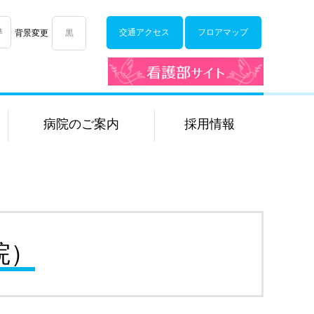
準
交通アクセス
フロアマップ
背景変更
黒
看護部サイト
病院のご案内
採用情報
院）